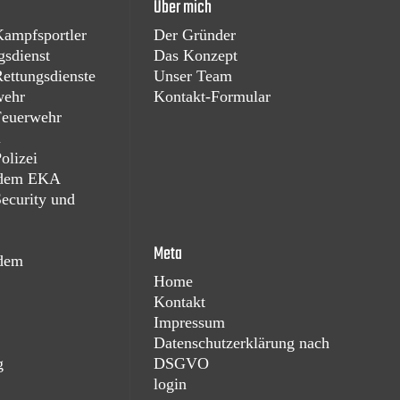
Über mich
Kampfsportler
Der Gründer
gsdienst
Das Konzept
Rettungsdienste
Unser Team
wehr
Kontakt-Formular
 Feuerwehr
i
olizei
t dem EKA
Security und
f
Meta
 dem
Home
Kontakt
Impressum
Datenschutzerklärung nach
g
DSGVO
login