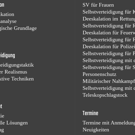
on
SV für Frauen
Selbstverteidigung für 
kation
Deeskalation im Rettun
sanalyse
Selbstverteidigung für 
gische Grundlage
Deeskalation für Feuer
Selbstverteidigung für
Deeskalation für Polize
Selbstverteidigung für P
eidigung
Selbstverteidigung mi
teidigungstaktik
Selbstverteidigung für 
er Realismus
Personenschutz
ktive Techniken
Militärischer Nahkamp
Selbstverteidigung mit
Teleskopschlagstock
pt
Termine
ie
lle Lösungen
Termine mit Anmeldun
ng
Neuigkeiten