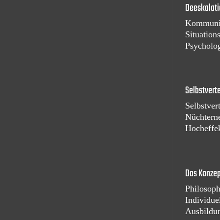
Deeskalati
Kommuni
Situation
Psycholo
Selbstvert
Selbstver
Nüchtern
Hocheffe
Das Konze
Philosoph
Individue
Ausbildu