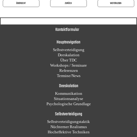
ÜBERSICHT
ZURÜCK
WEITERLESEN
Kontaktformular
Hauptnavigation
Selbstverteidigung
Deeskalation
Über TDC
Workshops / Seminare
Referenzen
Termine/News
Deeskalation
Kommunikation
Situationsanalyse
Psychologische Grundlage
Selbstverteidigung
Selbstverteidigungstaktik
Nüchterner Realismus
Hocheffektive Techniken