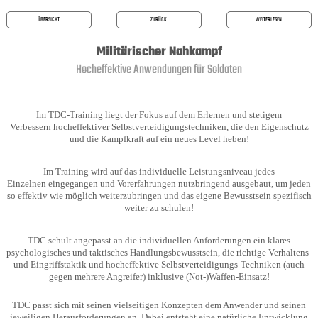
ÜBERSICHT
ZURÜCK
WEITERLESEN
Militärischer Nahkampf
Hocheffektive Anwendungen für Soldaten
Im TDC-Training liegt der Fokus auf dem Erlernen und stetigem
Verbessern hocheffektiver Selbstverteidigungstechniken, die den Eigenschutz
und die Kampfkraft auf ein neues Level heben!
Im Training wird auf das individuelle Leistungsniveau jedes
Einzelnen eingegangen und Vorerfahrungen nutzbringend ausgebaut, um jeden
so effektiv wie möglich weiterzubringen und das eigene Bewusstsein spezifisch
weiter zu schulen!
TDC schult angepasst an die individuellen Anforderungen ein klares
psychologisches und taktisches Handlungsbewusstsein, die richtige Verhaltens-
und Eingriffstaktik und hocheffektive Selbstverteidigungs-Techniken (auch
gegen mehrere Angreifer) inklusive (Not-)Waffen-Einsatz!
TDC passt sich mit seinen vielseitigen Konzepten dem Anwender und seinen
jeweiligen Herausforderungen an. Dabei entsteht eine natürliche Entwicklung