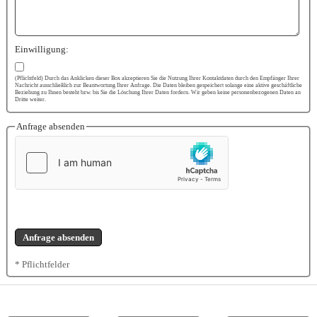
Einwilligung:
(Pflichtfeld) Durch das Anklicken dieser Box akzeptieren Sie die Nutzung Ihrer Kontaktdaten durch den Empfänger Ihrer
Nachricht ausschließlich zur Beantwortung Ihrer Anfrage. Die Daten bleiben gespeichert solange eine aktive geschäftliche
Beziehung zu Ihnen besteht bzw. bis Sie die Löschung Ihrer Daten fordern. Wir geben keine personenbezogenen Daten an
Dritte weiter.
Anfrage absenden
* Pflichtfelder