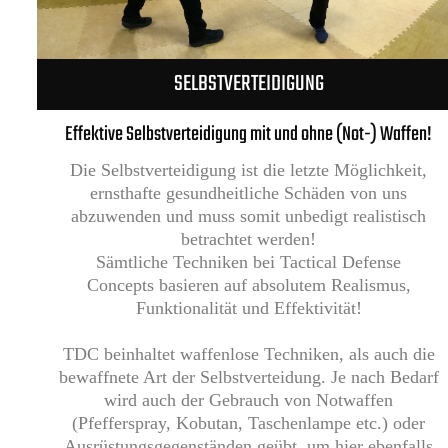
SELBSTVERTEIDIGUNG
Effektive Selbstverteidigung mit und ohne (Not-) Waffen!
Die Selbstverteidigung ist die letzte Möglichkeit,
ernsthafte gesundheitliche Schäden von uns
abzuwenden und muss somit unbedigt realistisch
betrachtet werden!
Sämtliche Techniken bei Tactical Defense
Concepts basieren auf absolutem Realismus,
Funktionalität und Effektivität!
TDC beinhaltet waffenlose Techniken, als auch die
bewaffnete Art der Selbstverteidung. Je nach Bedarf
wird auch der Gebrauch von Notwaffen
(Pfefferspray, Kobutan, Taschenlampe etc.) oder
Ausrüstungsgegenständen geübt, um hier ebenfalls