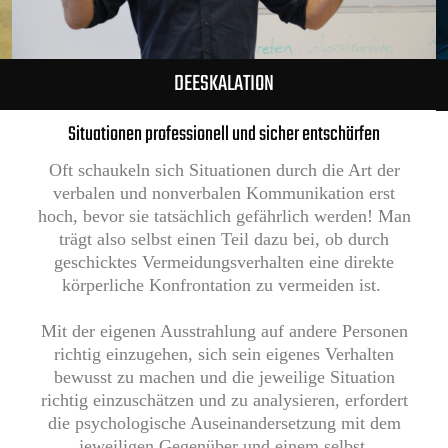
DEESKALATION
Situationen professionell und sicher entschärfen
Oft schaukeln sich Situationen durch die Art der
verbalen und nonverbalen Kommunikation erst
hoch, bevor sie tatsächlich gefährlich werden! Man
trägt also selbst einen Teil dazu bei, ob durch
geschicktes Vermeidungsverhalten eine direkte
körperliche Konfrontation zu vermeiden ist.
Mit der eigenen Ausstrahlung auf andere Personen
richtig einzugehen, sich sein eigenes Verhalten
bewusst zu machen und die jeweilige Situation
richtig einzuschätzen und zu analysieren, erfordert
die psychologische Auseinandersetzung mit dem
jeweiligen Gegenüber und einem selbst.