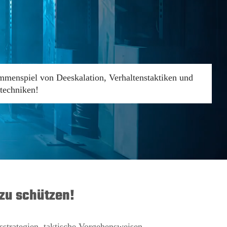
mmenspiel von Deeskalation, Verhaltenstaktiken und
stechniken!
 zu schützen!
strategien, taktische Vorgehensweisen,