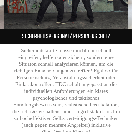
SICHERHEITSPERSONAL/ PERSONENSCHUTZ
Sicherheitskräfte müssen nicht nur schnell
eingreifen, helfen oder sichern, sondern eine
Situaton schnell analysieren können, um die
richtigen Entscheidungen zu treffen! Egal ob für
Personenschutz, Veranstaltungssicherheit oder
Einlasskontrollen: TDC schult angepasst an die
individuellen Anforderungen ein klares
psychologisches und taktisches
Handlungsbewusstsein, realistische Deeskalation,
die richtige Verhaltens- und Eingriffstaktik bis hin
zu hocheffektiven Selbstverteidigungs-Techniken
(auch gegen mehrere Angreifer) inklusive
(Not-)Waffen-Einsatz!