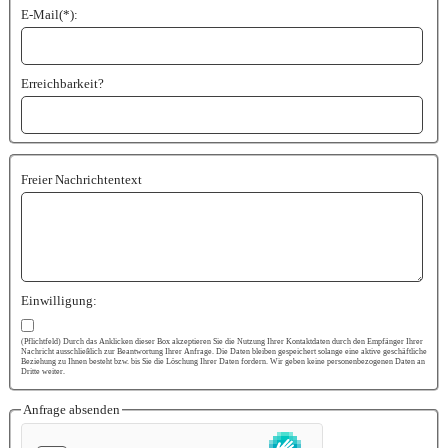
E-Mail(*):
Erreichbarkeit?
Freier Nachrichtentext
Einwilligung:
(Pflichtfeld) Durch das Anklicken dieser Box akzeptieren Sie die Nutzung Ihrer Kontaktdaten durch den Empfänger Ihrer
Nachricht ausschließlich zur Beantwortung Ihrer Anfrage. Die Daten bleiben gespeichert solange eine aktive geschäftliche
Beziehung zu Ihnen besteht bzw. bis Sie die Löschung Ihrer Daten fordern. Wir geben keine personenbezogenen Daten an
Dritte weiter.
Anfrage absenden